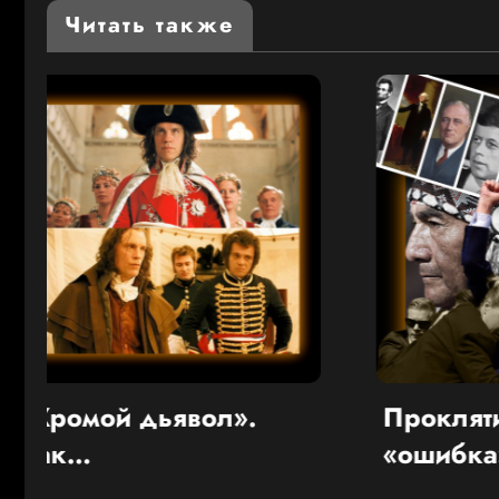
Читать также
Проклятие Текумсе и
Н
«ошибка» врачей.
А
й
Статистика смертности
Я