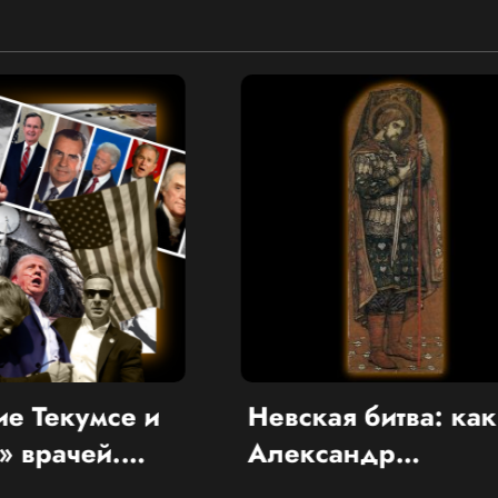
евская битва: как
«Живой де
лександр
Малатеста 
рославович впервые
папы римск