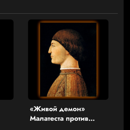
мон»
Извилистый путь
против
французского
ого Пия II
национализма