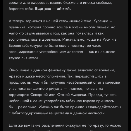
вредно для здоровья, вашего бюджета и иногда свободы,
берегите себя.
Еще раз — ай-я-яй.
А теперь вернемся к нашей сегодняшней теме. Курение –
привычка, которая прочно вошла в жизнь многих людей, но
мало кто задумывается о том, как она появилась и как
воспринималась в древности. Изначально, когда на Руси и в
Европе табакокурение было еще в новинку, ее часто
ассоциировали с употреблением алкоголя — так и называли
«сухое пьянство».
Отношение к данном феномену также зависело от времени,
нравов и даже местоположения. Так, переместившись в
прошлое, вы могли бы получить незабываемый опыт в качестве
участника священного ритуала — главное, попасть на
территорию Северной или Южной Америки. Правда, тут есть
небольшой нюанс: употреблять табачное варево пришлось
бы… ректально. Именно так было принято «взаимодействовать»
с табакосодержащими веществами в данной местности.
Если же вам такие развлечения окажутся не по нраву, то можно