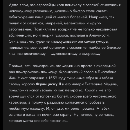
Дело в том, что европейцы хотя поначалу с опаской отнеслись к
новомодному увлечению, довольно быстро стали считать
табакокурение панацеей от многих болезней. Например, так
лечили от сифилиса, мигреней, меланхолии и других
заболевание. Повлияли на восприятие не только никотиновая
абстиненция, но и теория гуморов, воспетая в Античности.
Считалось, что курение «подсушивает» эти самые гуморы,
приводя человеческий организм в состояние, наиболее близкое
к сангвинистическому — мужественному и здоровому.
Правда, есть подозрение, что медицина просто в очередной
раз подстроилась под моду. Французский посол в Лиссабоне
Жан Никот отправил в 1559 году сушенные образцы табака
своему королю
Франциску II
и его матери Екатерине Медичи,
предложив использовать их как лекарство. Король же в то
время мучился от головных болей, скорее всего мигренозного
характера, а потому с радостью согласился опробовать
необычную находку. И, о чудо, мигрень прошла. А табак
остался и захватил почти всю страну. Ну, точнее, ту ее часть,
которая могла его себе позволить.