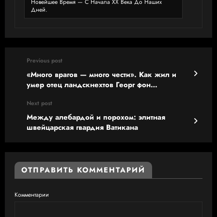
Новейшее Время — С Начала XX Века До Наших
Дней.
Previous post
«Много врагов — много чести». Как жил и
умер отец ландскнехтов Георг фон
Фрундсберг
Next post
Между алебардой и порохом: элитная
швейцарская гвардия Ватикана
ОТПРАВИТЬ КОММЕНТАРИЙ
Комментарии