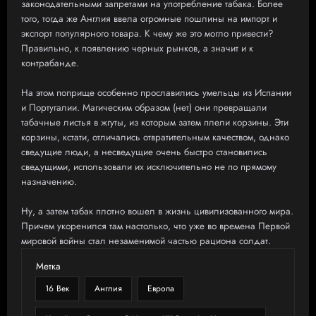
законодательными запретами на употребление табака. Более
того, тогда же Англия ввела огромные пошлины на импорт и
экспорт популярного товара. К чему же это могло привести?
Правильно, к появлению черных рынков, а значит и к
контрабанде.
На этом поприще особенно прославились умельцы из Испании
и Португалии. Магическим образом (нет) они превращали
табачные листья в жгуты, из которым затем плели корзины. Эти
корзины, кстати, отличались отвратительным качеством, однако
сведущие люди, а несведущие очень быстро становились
сведущими, использовали их исключительно не по прямому
назначению.
Ну, а затем табак плотно вошел в жизнь цивилизованного мира.
Причем укоренился там настолько, что уже во времена Первой
мировой войны стал незаменимой частью рациона солдат.
Метка
16 Век
Англия
Европа