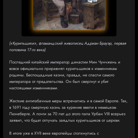
(«Курильщики», фламандский живописец Адриан Брауэр, первая
половина 17-го века)
Последний китайский император династии Мин Чунчжень и
вовсе официально приравнял курильщиков к изменникам
родины. Беспощадные казни, правда, не спасли самого
императора от предательства. Он был свергнут и убит
настоящими изменниками.
Жесткие антитабачные меры встречались и в самой Европе. Так,
в 1691 году смертную казнь за курение ввели в немецком
Люнеберге. А почти за 70 лет до этого папа Урбан VIII всерьез
заявил, что будет отлучать заядлых курильщиков от церкви.
В итоге уже в XVII веке европейцы столкнулись с