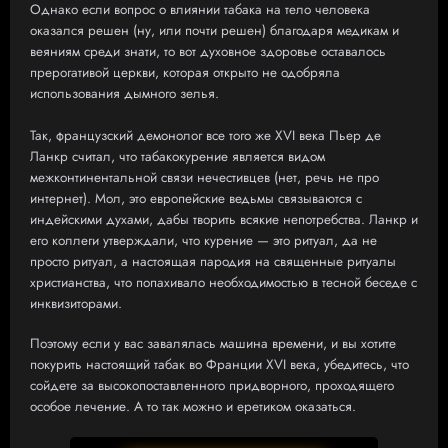
Однако если вопрос о влиянии табака на тело человека
оказался решен (ну, или почти решен) благодаря медикам и
веяниям среди знати, то вот духовное здоровье оставалось
прерогативой церкви, которая открыто не одобряла
использования дымного зелья.
Так, французский демонолог все того же XVI века Пьер де
Ланкр считал, что табакокурение является видом
межконтинентальной связи нечестивцев (нет, речь не про
интернет). Мол, это европейские ведьмы связываются с
индейскими духами, дабы творить всякие непотребства. Ланкр и
его коллеги утверждали, что курение — это ритуал, да не
просто ритуал, а настоящая пародия на священные ритуалы
христианства, что попахивало необходимостью в тесной беседе с
инквизиторами.
Поэтому если у вас завалялась машина времени, и вы хотите
покурить настоящий табак во Франции XVI века, убедитесь, что
сойдете за высокопоставленного придворного, проходящего
особое лечение. А то так можно и еретиком оказаться.