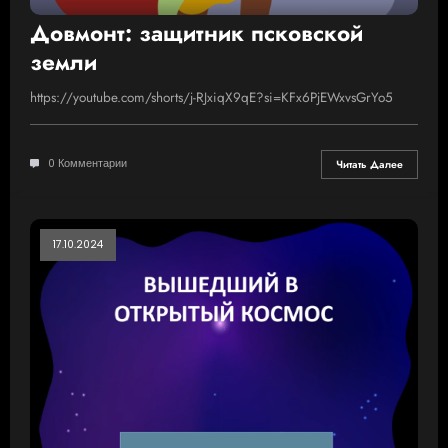
Довмонт: защитник псковской
земли
https://youtube.com/shorts/j-RJxiqX9qE?si=KFx6PjEWxvsGrYo5
0 Комментарии
Читать Далее
17.10.2024