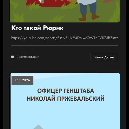
Кто такой Рюрик
https://youtube.com/shorts/FscN5LJKfMI?si=vQW1nPVIi73BZImz
0 Комментарии
Читать Далее
17.10.2024