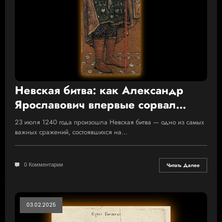
Невская битва: как Александр
Ярославович впервые сорвал
крестовый поход на Русь
23 июля 1240 года произошла Невская битва — одно из самых
важных сражений, состоявшихся на…
0 Комментарии
Читать Далее
03.02.2025