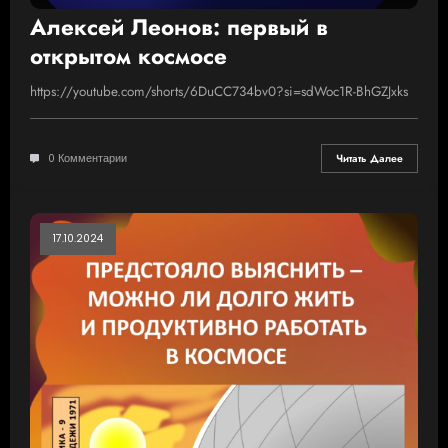
Алексей Леонов: первый в
открытом космосе
https://youtube.com/shorts/6DuCC734bv0?si=sdWoc1R-BhGZJxks
0 Комментарии
Читать Далее
17.10.2024