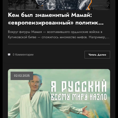
Кем был знаменитый Мамай:
«европеизированный» политик
или «немытый» хан?
Вокруг фигуры Мамая — возглавившего ордынские войска в
Куликовской битве — сложилось множество мифов. Например,…
0 Комментарии
Читать Далее
02.02.2025