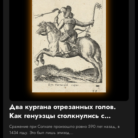
Два кургана отрезанных голов.
Как генуэзцы столкнулись с
татарскими батырами
Сражение при Солхате произошло ровно 590 лет назад, в
1434 году. Это был лишь эпизод…