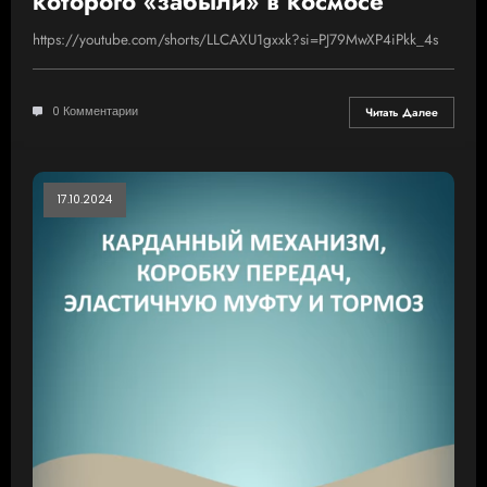
которого «забыли» в космосе⁠⁠
https://youtube.com/shorts/LLCAXU1gxxk?si=PJ79MwXP4iPkk_4s
0 Комментарии
Читать Далее
17.10.2024