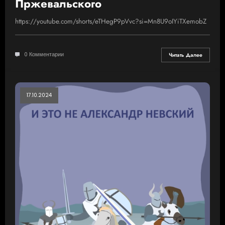
Пржевальского
https://youtube.com/shorts/eTHegP9pVvc?si=Mn8U9oIYiTXemobZ
0 Комментарии
Читать Далее
17.10.2024