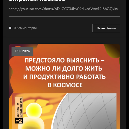
https://youtube.com/shorts/6DuCC734bv0?si=sdWoc1R-BhGZJxks
0 Комментарии
Читать Далее
17.10.2024