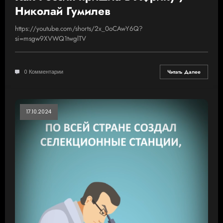
Николай Гумилев
https://youtube.com/shorts/2x_0oCAwY6Q?
si=msgw9XVWQ1twglTV
0 Комментарии
Читать Далее
17.10.2024