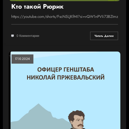
Кто такой Рюрик
https://youtube.com/shorts/FscN5LJKfMI?si=vQW1nPVIi73BZImz
0 Комментарии
Читать Далее
17.10.2024