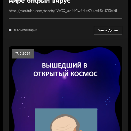
мире открыл вирус
https://youtube.com/shorts/lWCX_adNr1w?si=KY-uwkSzU7l3cidL
0 Комментарии
Читать Далее
17.10.2024