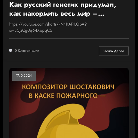
Как русский генетик придумал,
как накормить весь мир –
Николай Вавилов
https://youtube.com/shorts/kN4KAPtLQpA?
si=uCJzCg0q64XbpqC5
0 Комментарии
Читать Далее
17.10.2024