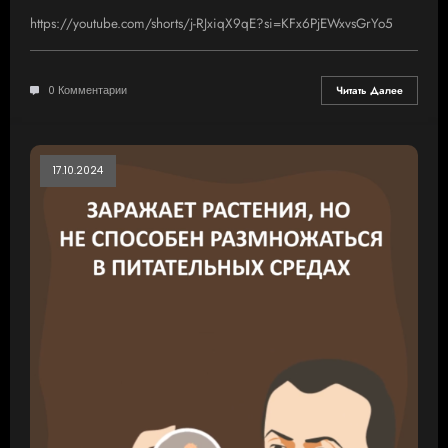
https://youtube.com/shorts/j-RJxiqX9qE?si=KFx6PjEWxvsGrYo5
0 Комментарии
Читать Далее
17.10.2024