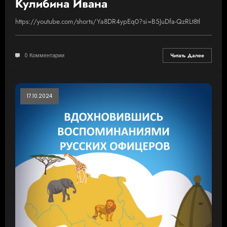
Кулибина Ивана
https://youtube.com/shorts/Ya8DR4ypEq0?si=B5JuDfa-QzRLt8tl
0 Комментарии
Читать Далее
17.10.2024