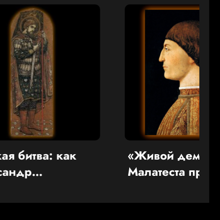
 как
«Живой демон»
Малатеста против
первые
папы римского Пия II
вый