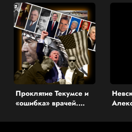
лятие Текумсе и
Невская битва:
бка» врачей.
Александр
стика смертности
Ярославович в
идентов США от
сорвал кресто