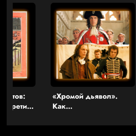
«Хромой дьявол».
Прок
Как
«оши
профессиональный
Стати
предатель и
през