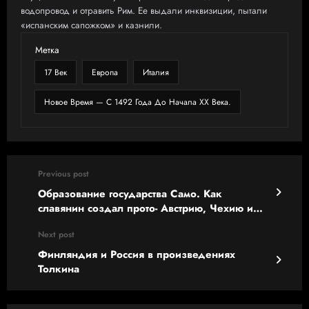
водопровод и отравить Рим. Ее выдали инквизиции, пытали
«испанским сапожком» и казнили.
Метка
17 Век
Европа
Италия
Новое Время — С 1492 Года До Начала XX Века.
Previous post
Образование государства Само. Как
славянин создал прото- Австрию, Чехию и
Словакию
Next post
Финляндия и Россия в произведениях
Толкина