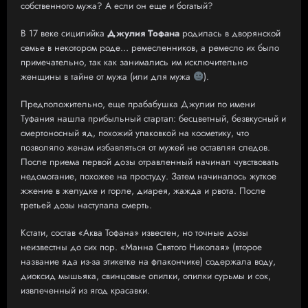
собственного мужа? А если он еще и богатый?
В 17 веке сицилийка
Джулия Тофана
родилась в дворянской
семье в некотором роде… ремесленников, а ремесло их было
примечательно, так как занимались им исключительно
женщины в тайне от мужа (или для мужа
).
Предположительно, еще прабабушка Джулии по имени
Туфания нашла прибыльный стартап: бесцветный, безвкусный и
смертоносный яд, похожий упаковкой на косметику, что
позволяло женам избавляться от мужей не оставляя следов.
После приема первой дозы отравленный начинал чувствовать
недомогание, похожее на простуду. Затем начиналось жуткое
жжение в желудке и горле, диарея, жажда и рвота. После
третьей дозы наступала смерть.
Кстати, cостав «Аква Тофана» известен, но точные дозы
неизвестны до сих пор. «Манна Святого Николая» (второе
название яда из-за этикетке на флакончике) содержала воду,
диоксид мышьяка, свинцовые опилки, опилки сурьмы и сок,
извлеченный из ягод красавки.