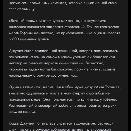
целую сеть преданных клиентов, которые видели в ней свою
спасительницу.
«Вечный город» захлестнула медленно, но неумолимо
разворачивающаяся эпидемия отравлений. Точное количество
жертв Тофаны неизвестно, но приблизительные оценки говорят
о 600 именитых трупов.
Джулия стала влиятельной женщиной, которая пользовалась
покровительством на самом высшем уровне: ей благоволили
некоторые римские церковники-интриганы. Возможно,
«королева ядов» могла бы спокойно прожить жизнь, оставив
наследникам огромное состояние, но…
Одна из клиенток, налившая в обед мужа дозу «Аква Тофана»,
внезапно одумалась и упала в ноги супругу с мольбой не
прикасаться к еде. Она призналась, что купила яд у Тофаны.
Разгневанный благоверный добился ареста Тофаны, вопреки
всем ее связям.
Когда Джулия попыталась скрыться в монастыре, разнесся
слух, что она в отместку собирается вылить яд в городской