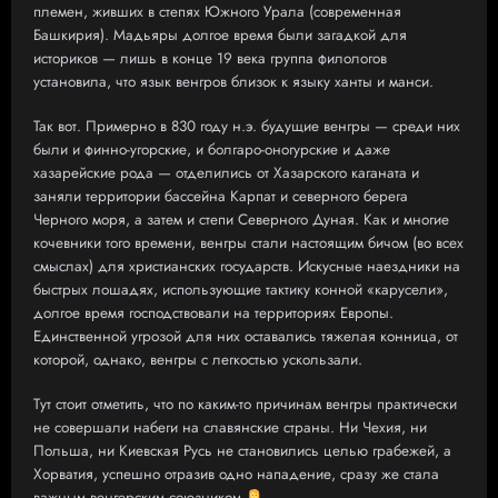
племен, живших в степях Южного Урала (современная
Башкирия). Мадьяры долгое время были загадкой для
историков — лишь в конце 19 века группа филологов
установила, что язык венгров близок к языку ханты и манси.
Так вот. Примерно в 830 году н.э. будущие венгры — среди них
были и финно-угорские, и болгаро-оногурские и даже
хазарейские рода — отделились от Хазарского каганата и
заняли территории бассейна Карпат и северного берега
Черного моря, а затем и степи Северного Дуная. Как и многие
кочевники того времени, венгры стали настоящим бичом (во всех
смыслах) для христианских государств. Искусные наездники на
быстрых лошадях, использующие тактику конной «карусели»,
долгое время господствовали на территориях Европы.
Единственной угрозой для них оставались тяжелая конница, от
которой, однако, венгры с легкостью ускользали.
Тут стоит отметить, что по каким-то причинам венгры практически
не совершали набеги на славянские страны. Ни Чехия, ни
Польша, ни Киевская Русь не становились целью грабежей, а
Хорватия, успешно отразив одно нападение, сразу же стала
важным венгерским союзником