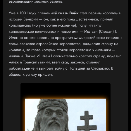
европеизации местных земель.
Уже в 1001 году племенной князь
Вайк
стал первым королем в
истории Венгрии — он, как и его предшественники, принял
христианство (но уже более искренне), получил титул
«апостольское величество» и новое имя — Иштван (Стефан) I.
Именно он окончательно превратил мадьярский союз племен в
средневековое европейское королевство, разделил страну на
комитаты, во главе которых стояли королевские чиновники —
ишпаны. Также Иштван I окончательно крестил страну, подавил
мятеж в Трансильвании, ввел свод законов, отменил
рабовладение и выиграл войну с Польшей за Словакию. В
общем, к успеху пришел.