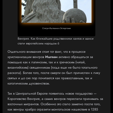
Венгрия. Как ближайшие родственники хантов и манси
стали европейским народом 6
Отдельного внимания стоит тот факт, что в процессе
христианизации венгров
Иштван
активно обращаться за
помощью как к латинским, так и к греческим (читай,
византийским) священникам (тогда еще не было тотального
раскола). Более того, после смерти он был причислен к лику
святых и до сих пор почитается как православным, так и
католическим духовенством.
Так в Центральной Европе появилось новое государство —
Королевство Венгрия, а самих венгров перестали принимать за
восточных мигрантов. Особенно это стало заметно после того,
как венгры храбро отразили монгольское нашествие в 1285