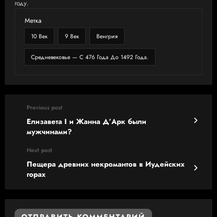
году.
Метка
10 Век
9 Век
Венгрия
Средневековье — С 476 Года До 1492 Года.
Previous post
Елизавета I и Жанна Д’Арк были
мужчинами?
Next post
Пещера древних некромантов в Иудейских
горах