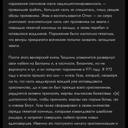
поражения степняков стала недисциплинированность —
привыкшие грабить, большая часть их спешилась, лишь увидев
обозы противника. Этим и воспользовался Оттон — он хитро
уничтожил значительную часть сил противника на земле с
помощью тяжелой конницы из засады, а затем перебил и
оставшихся всадников. Поражение было настолько тяжелым,
что венгры прекратили всяческие попытки захватить западные
земли.
После этого венгерский князь Такшонь угомонился развернул
свои набеги на Балканы и, в частности, Византию, но не
фартануло и тут, и он потерпел поражение в 971 году. В 972
году к власти пришел его сын — князь Геза, который, несмотря
на то, что часть мадьярских вождей уже исповедовала
христианство, да и сам он был прежде всего христианином,
умудрялся активно приносить жертвы языческим божествам: «[я]
достаточно богат, чтобы приносить жертвы как старым богам, так
и новому Богу». Геза также сформировал в своем княжестве
отряды тяжелой конницы, которыми командовали швабские
рыцари, и запретил совершать набеги против новых
единоверцев. Именно это послужило началу христианизации и