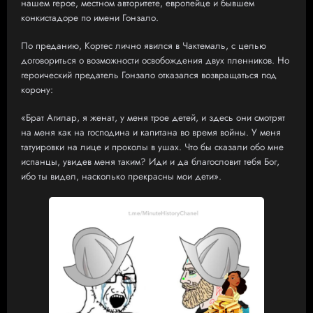
нашем герое, местном авторитете, европейце и бывшем
конкистадоре по имени Гонзало.
По преданию, Кортес лично явился в Чактемаль, с целью
договориться о возможности освобождения двух пленников. Но
героический предатель Гонзало отказался возвращаться под
корону:
«Брат Агилар, я женат, у меня трое детей, и здесь они смотрят
на меня как на господина и капитана во время войны. У меня
татуировки на лице и проколы в ушах. Что бы сказали обо мне
испанцы, увидев меня таким? Иди и да благословит тебя Бог,
ибо ты видел, насколько прекрасны мои дети».