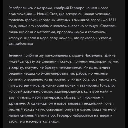
Разобравшись с маврами, храбрый Герреро нашел новое
приключение – Новый Свет, где вскоре он начал успешно
торговать грабить караваны местных язычников вплоть до 1511
года, когда его корабль с золотом внезапно затонул. Спаслась
лишь шлюпка с матросами, проповедником и капитаном,
которую кидало в море пару недель, что привело к ужасам
каннибализма.
Течения прибили эту гоп-компанию к стране Чактемаль. Дикие
индейцы сразу же схватили чужаков, принеся некоторых из них
в жертву, попутно не брезгуя человечиной. Иных испанцев
решили нещадно эксплуатировать как рабов, но местные
болячки оперативно их выкосили. В живых осталось несколько
путешественников: христианский монах и авантюрист Гонзало,
который довольно быстро адаптировался к культуре майя –
выучил язык, набил татуировки, обзавелся пирсингом и
друзьями. А однажды он и вовсе завоевал индейский почет:
местный вождь как-то совершал ритуал в озере, когда на него
напал свирепый аллигатор. Герреро набросился на зверя и
забил его насмерть кулаками.