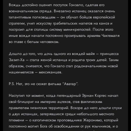
Вождь достойно оценил поступок Гонзало, сделав его
военачальником отряда. Внезапно испанец оказался очень
талантливым полководцем – он обучал бойцов европейской
стратегии, учил искусству грабительских налетов на каноэ и
построил для столицы систему мини-крепостей. После этого
иные вожди начали постоянно проигрывать армиям Чактемаля
во главе с белым человеком.
Дошло до того, что дочь одного из вождей майя – принцесса
Зазил-Ха – стала женой испанца и родила троих детей. Таким
образом, считается, что Гонзало стал родоначальником новой
нации-метисов – мексиканцев.
P.S. Нет, это не сюжет фильма “Аватар”.
Наступил тот момент, когда легендарный Эрнан Кортес начал
свой блицкриг на империю ацтеков, став фактическим
правителем гигантских территорий. Вскоре до него дошли слухи
о двух испанцах, затерявшихся среди небольшого местного
племени – о католическом проповеднике Жеронимо, который
постоянно молил Бога об освобождении от рук язычников, и о