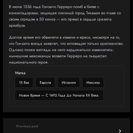
В июне 1536 года Гонзало Герреро погиб в битве с
конкистадорами, защищая союзный город Тикамая во главе со
своим отрядом в 50 каноэ — его прямо в сердце сразила
аркебуза.
Долгое время его обвиняли в измене и ереси, несмотря на то,
что Гонзало всегда заявлял, что исповедует только христианство.
Однако позже взгляды на него кардинально изменились:
нынешние мексиканцы возвели Герреро на пьедестал
национального героя.
Метка
15 Век
Европа
Испания
Мексика
Новое Время — С 1492 Года До Начала XX Века.
Previous post