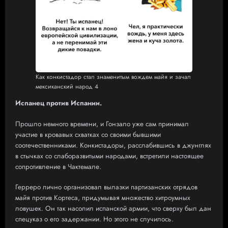
Как конкистадор стал знаменитым вождем майя и зачал
мексиканский народ 4
Испанец против Испании.
Прошло немного времени, и Гонзало уже сам принимал
участие в кровавых схватках со своими бывшими
соотечественниками. Конкистадоры, расслабившись в джунглях
в стычках со слаборазвитыми народами, встретили настоящее
сопротивление в Чактемале.
Герреро лично организовал вылазки партизанских отрядов
майя против Кортеса, придумывая множество хитроумных
ловушек. Он так насолил испанской армии, что сверху был дан
спецуказ о его задержании. Но этого не случилось.