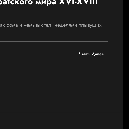
атского мира XVI-XVIII
пах рома и немытых тел, неделями плывущих
Читать Далее