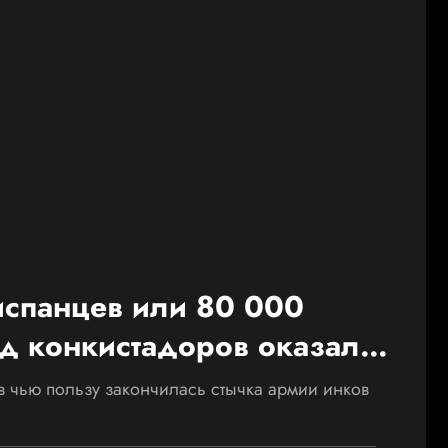
испанцев или 80 000
д конкистадоров оказался
сиса
в чью пользу закончилась стычка армии инков