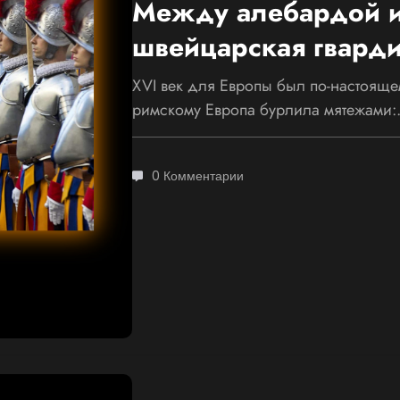
Между алебардой и
швейцарская гварди
XVI век для Европы был по-настояще
римскому Европа бурлила мятежами
0 Комментарии