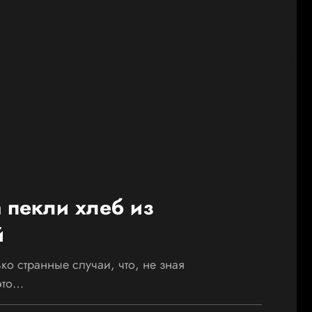
 пекли хлеб из
й
ко странные случаи, что, не зная
это…