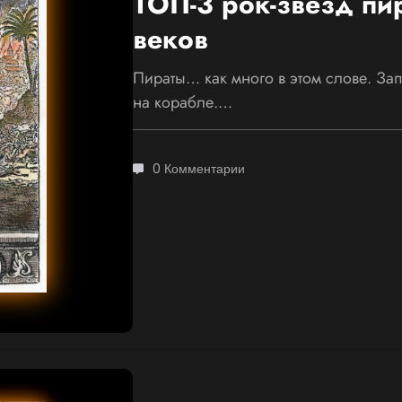
ТОП-3 рок-звезд пир
веков
Пираты… как много в этом слове. За
на корабле.…
0 Комментарии