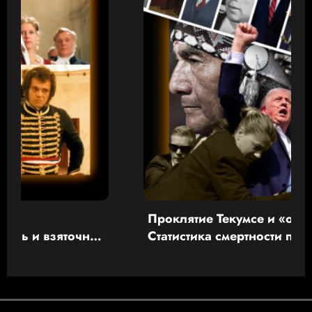
Проклятие Текумсе и «ошибка» врач
яточник
Статистика смертности президенто
ала
от рук убийц