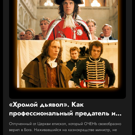
«Хромой дьявол». Как
профессиональный предатель и
взяточник Талейран спасал
Отлученный от Церкви епископ, который ОЧЕНЬ своеобразно
Францию от развала
верил в Бога. Наживавшийся на казнокрадстве министр, не