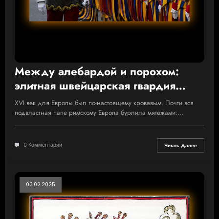
Между алебардой и порохом:
элитная швейцарская гвардия
Ватикана
XVI век для Европы был по-настоящему кровавым. Почти вся
подвластная папе римскому Европа бурлила мятежами:…
0 Комментарии
Читать Далее
03.02.2025