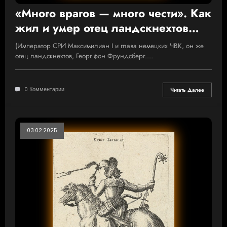
«Много врагов — много чести». Как
жил и умер отец ландскнехтов
Георг фон Фрундсберг
(Император СРИ Максимилиан I и глава немецких ЧВК, он же
отец ландскнехтов, Георг фон Фрундсберг.…
0 Комментарии
Читать Далее
03.02.2025