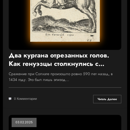
Два кургана отрезанных голов.
Как генуэзцы столкнулись с
татарскими батырами
Сражение при Солхате произошло ровно 590 лет назад, в
1434 году. Это был лишь эпизод…
0 Комментарии
Читать Далее
03.02.2025