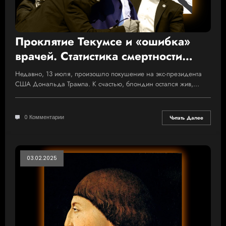
Проклятие Текумсе и «ошибка»
врачей. Статистика смертности
президентов США от рук убийц
Недавно, 13 июля, произошло покушение на экс-президента
США Дональда Трампа. К счастью, блондин остался жив,…
0 Комментарии
Читать Далее
03.02.2025