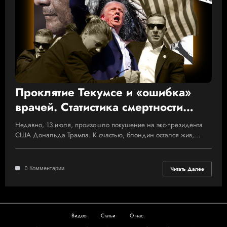
Проклятие Текумсе и «ошибка»
врачей. Статистика смертности
президентов США от рук убийц
Недавно, 13 июля, произошло покушение на экс-президента
США Дональда Трампа. К счастью, блондин остался жив,…
0 Комментарии
Читать Далее
Видео
Статьи
О нас