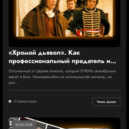
«Хромой дьявол». Как
профессиональный предатель и
взяточник Талейран спасал
Отлученный от Церкви епископ, который ОЧЕНЬ своеобразно
Францию от развала
верил в Бога. Наживавшийся на казнокрадстве министр, не
раз…
0 Комментарии
Читать Далее
03.02.2025