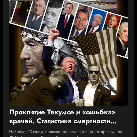
Проклятие Текумсе и «ошибка»
врачей. Статистика смертности
президентов США от рук убийц
Недавно, 13 июля, произошло покушение на экс-президента