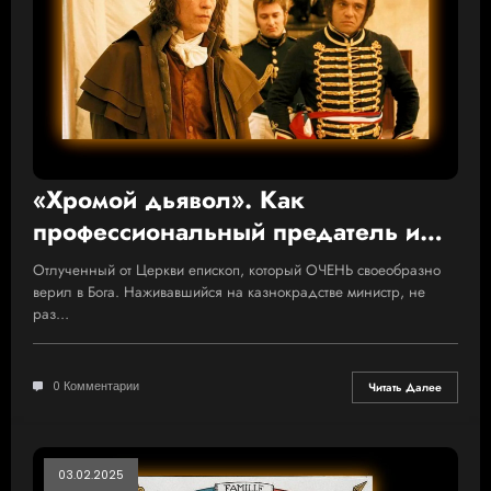
«Хромой дьявол». Как
профессиональный предатель и
взяточник Талейран спасал
Отлученный от Церкви епископ, который ОЧЕНЬ своеобразно
Францию от развала
верил в Бога. Наживавшийся на казнокрадстве министр, не
раз…
0 Комментарии
Читать Далее
03.02.2025