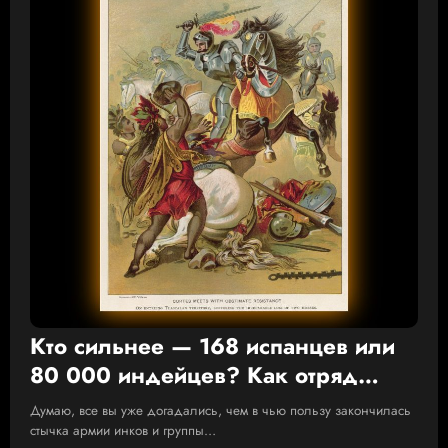
Кто сильнее — 168 испанцев или
80 000 индейцев? Как отряд
конкистадоров оказался
Думаю, все вы уже догадались, чем в чью пользу закончилась
вестником Апокалипсиса
стычка армии инков и группы…