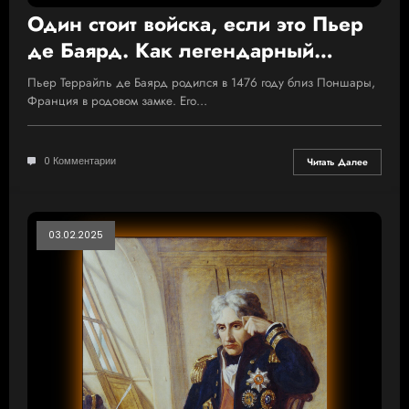
Один стоит войска, если это Пьер
де Баярд. Как легендарный
французский рыцарь добыл в бою
Пьер Террайль де Баярд родился в 1476 году близ Поншары,
вечную славу и заставил плакать
Франция в родовом замке. Его…
короля
0 Комментарии
Читать Далее
03.02.2025