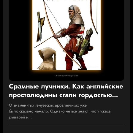
Срамные лучники. Как английские
простолюдины стали гордостью
британской армии
О знаменитых генуэзских арбалетчиках уже
было сказано немало. Однако не все знают, что у ужаса
рыцарей и…