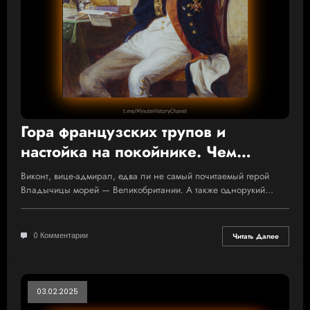
Гора французских трупов и
настойка на покойнике. Чем
отличился прославленный
Виконт, вице-адмирал, едва ли не самый почитаемый герой
адмирал Нельсон
Владычицы морей — Великобритании. А также однорукий…
0 Комментарии
Читать Далее
03.02.2025