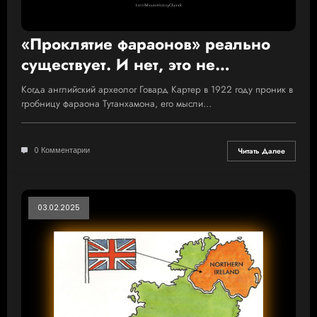
«Проклятие фараонов» реально
существует. И нет, это не
желтушный заголовок
Когда английский археолог Говард Картер в 1922 году проник в
гробницу фараона Тутанхамона, его мысли…
0 Комментарии
Читать Далее
03.02.2025