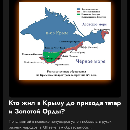
Кто жил в Крыму до прихода татар
и Золотой Орды?
Популярный в повестке полуостров успел побывать в руках
разных народов: в XIII веке там образовалось…