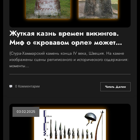
Жуткая казнь времен викингов.
Миф о «кровавом орле» может
оказаться правдой
(Стура-Хаммарский камень конца IV века, Швеция. На камне
изображены сцены религиозного и исторического содержания:
моменты…
0 Комментарии
Читать Далее
03.02.2025