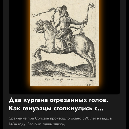
Два кургана отрезанных голов.
Как генуэзцы столкнулись с
татарскими батырами
Сражение при Солхате произошло ровно 590 лет назад, в
1434 году. Это был лишь эпизод…