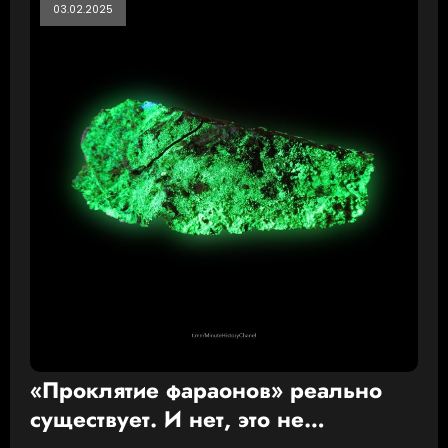
03.02.2025
«Проклятие фараонов» реально
существует. И нет, это не
желтушный заголовок