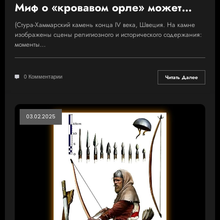
Миф о «кровавом орле» может
оказаться правдой
(Стура-Хаммарский камень конца IV века, Швеция. На камне
изображены сцены религиозного и исторического содержания:
моменты…
0 Комментарии
Читать Далее
03.02.2025