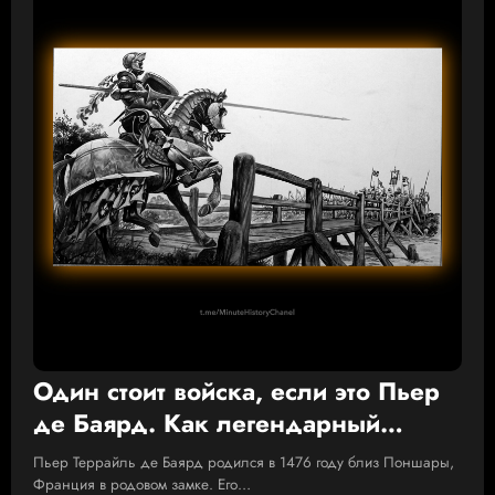
Один стоит войска, если это Пьер
де Баярд. Как легендарный
французский рыцарь добыл в бою
Пьер Террайль де Баярд родился в 1476 году близ Поншары,
вечную славу и заставил плакать
Франция в родовом замке. Его…