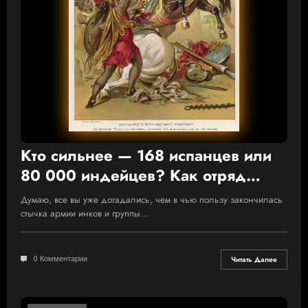
Кто сильнее — 168 испанцев или
80 000 индейцев? Как отряд
конкистадоров оказался
Думаю, все вы уже догадались, чем в чью пользу закончилась
вестником Апокалипсиса
стычка армии инков и группы…
0 Комментарии
Читать Далее