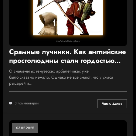
Срамные лучники. Как английские
простолюдины стали гордостью
британской армии
О знаменитых генуэзских арбалетчиках уже
было сказано немало. Однако не все знают, что у ужаса
рыцарей и…
0 Комментарии
Читать Далее
03.02.2025