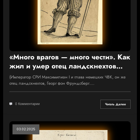
«Много врагов — много чести». Как
жил и умер отец ландскнехтов
Георг фон Фрундсберг
(Император СРИ Максимилиан I и глава немецких ЧВК, он же
отец ландскнехтов, Георг фон Фрундсберг.…
0 Комментарии
Читать Далее
03.02.2025